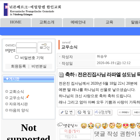
HOME
교회소개
예배안내
교육
말씀
newsf
교우소식
ㆍ
작성자
허승우
비밀번호 기억
ㆍ
작성일
2020-06-19 (금) 12:12
회원등록
｜
비번분실
축하 : 전은진집사님 라파엘 성도님 
게시판
전은진 집사님께서 2020년 6월 18일 22시 20분에
예쁜 딸 래나를 하나님의 선물로 낳으셨습니다.
교회소식
하나님의 크신 사랑으로 축하 축하 드립니다.
교우소식
래나 그리고 엄마 아빠 모두 기쁨과 사랑이 가득
자유게시판
마음의 양식