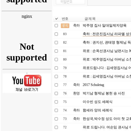
번호
글 제 목
축하
박주영 집사 일대일제자양육
축하 : 전은진집사님 라파엘 성
83
축하 : 권지선, 권태영 형제님 
82
위로 : 손옥선권사님 남편시는 K
81
위로 : 박주영집사님 아버님 소
80
위로드립니다 : 김세영집사님 
79
위로 : 김세영집사님 아버님 소
78
축하
2017 Schuletag
77
환영
박기남 형제님 봉헌 송 사진
76
이수빈 성도 세례식
75
축하
함세라 양의 세례식
74
축하
한성국,박수정 성도 아이 첫 
73
위로 드립니다. 여순임 권사님
72