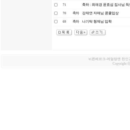
축하 : 최애경 윤효섭 집사님 득남
71
축하
강재연 자매님 콩쿨입상
70
축하
나기탁 형제님 입학
69
뉘른베르크-에얼랑엔 한인교회 Korean
Copyright ⓒ 