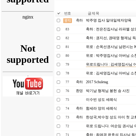
번호
글 제 목
축하
박주영 집사 일대일제자양육
축하 : 전은진집사님 라파엘 성
83
축하 : 권지선, 권태영 형제님 
82
위로 : 손옥선권사님 남편시는 K
81
위로 : 박주영집사님 아버님 소
80
위로드립니다 : 김세영집사님 
79
위로 : 김세영집사님 아버님 소
78
축하
2017 Schuletag
77
환영
박기남 형제님 봉헌 송 사진
76
이수빈 성도 세례식
75
축하
함세라 양의 세례식
74
축하
한성국,박수정 성도 아이 첫 
73
위로 드립니다. 여순임 권사님
72
축하 : 최애경 윤효섭 집사님 득남
71