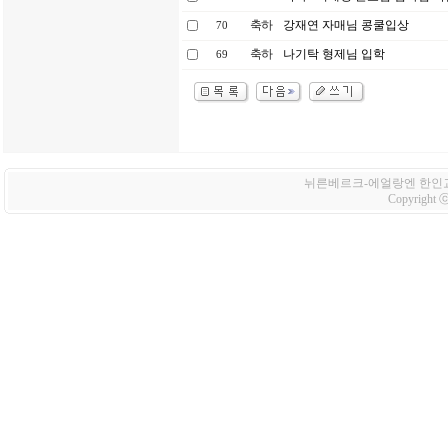
축하
강재연 자매님 콩쿨입상
70
축하
나기탁 형제님 입학
69
뉘른베르크-에얼랑엔 한인교회 Korean
Copyright ⓒ 