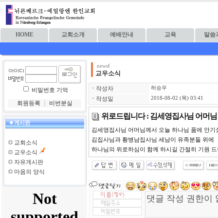
HOME
교회소개
예배안내
교육
말씀
newsf
교우소식
ㆍ
작성자
허승우
비밀번호 기억
ㆍ
작성일
2018-08-02 (목) 03:41
회원등록
｜
비번분실
위로드립니다 : 김세영집사님 어머님
게시판
김세영집사님 어머님께서 오늘 하나님 품에 안기
김집사님과 황병남집사님 세남이 유족분들 위에
교회소식
하나님의 위로하심이 함께 하시길 간절히 기원 드
교우소식
자유게시판
마음의 양식