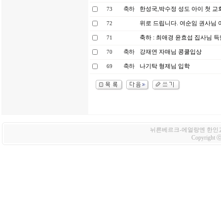
축하
한성국,박수정 성도 아이 첫 
73
위로 드립니다. 여순임 권사님
72
축하 : 최애경 윤효섭 집사님 득남
71
축하
강재연 자매님 콩쿨입상
70
축하
나기탁 형제님 입학
69
뉘른베르크-에얼랑엔 한인교회 Korean
Copyright ⓒ 