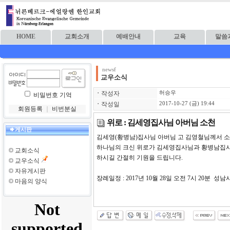
HOME
교회소개
예배안내
교육
말씀
newsf
교우소식
ㆍ
작성자
허승우
비밀번호 기억
ㆍ
작성일
2017-10-27 (금) 19:44
회원등록
｜
비번분실
위로 : 김세영집사님 아버님 소천
게시판
김세영(황병남)집사님 아버님 고 김영철님께서 
하나님의 크신 위로가 김세영집사님과 황병남집사님
교회소식
하시길 간절히 기원을 드립니다.
교우소식
자유게시판
장례일정 : 2017년 10월 28일 오전 7시 20분 성
마음의 양식