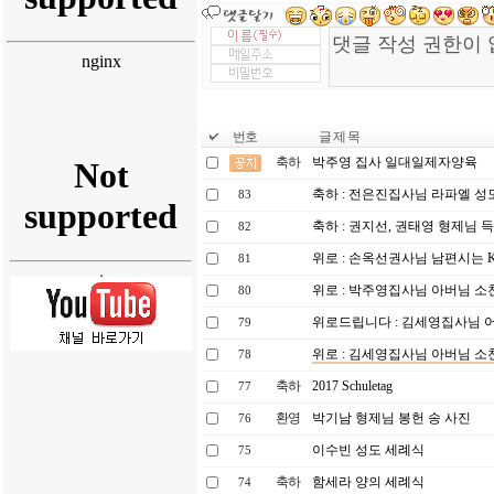
번호
글 제 목
축하
박주영 집사 일대일제자양육
축하 : 전은진집사님 라파엘 성
83
축하 : 권지선, 권태영 형제님 
82
위로 : 손옥선권사님 남편시는 K
81
위로 : 박주영집사님 아버님 소
80
위로드립니다 : 김세영집사님 
79
위로 : 김세영집사님 아버님 소
78
축하
2017 Schuletag
77
환영
박기남 형제님 봉헌 송 사진
76
이수빈 성도 세례식
75
축하
함세라 양의 세례식
74