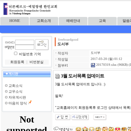
HOME
교회소개
예배안내
교육
말씀
freeboardgood
도서부
ㆍ
작성자
도서부
비밀번호 기억
ㆍ
작성일
2017-03-20 (월) 01:12
회원등록
｜
비번분실
20170319.xlsx
(96KB) (
ㆍ
첨부#1
게시판
3월 도서목록 업데이트
3월 도서목록 업데이트 입니다. :)
교회소식
교우소식
필독!
자유게시판
마음의 양식
"교회홈페이지 회원등록후 로그인 상태에서 목록