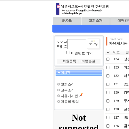
HOME
교회소개
예배안
freeboard
자유게시판
번호
글 
비밀번호 기억
성
134
회원등록
｜
비번분실
저
133
게시판
너
132
[팁
교회소식
131
교우소식
김
130
자유게시판
무
129
마음의 양식
실
128
[팁
127
참
126