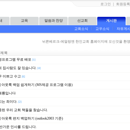
로그인
｜
회원등록
내
교육
말씀과 찬양
선교회
게시판
교회소식
교우소식
자유게
뉘른베르크-에얼랑엔 한인교회 홈페이지에 오신것을 환영
제 목
경프로그램 무료 배포
[1]
희 집사람도 잘 있습니다.
[4]
무 이쁘고 수고
[6]
] 아웃룩 백업 쉽게하기 (MS제공 프로그램 이용)
태룡입니다
지는 죄이다.
[2]
종된 우리 교회 책들을 찾습니다.
] 아웃룩 편지 백업하기 (outlook2003 기준)
 반가운 인사를 드립니다.