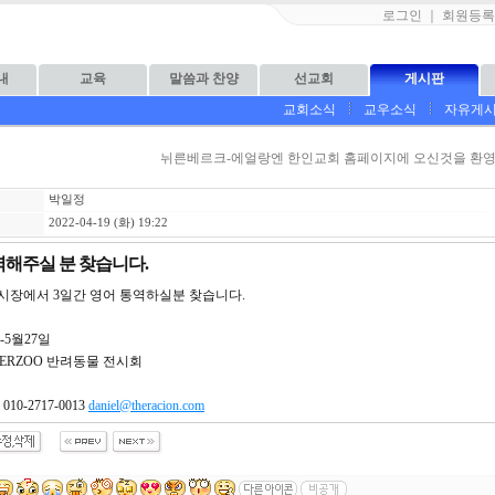
로그인
｜
회원등록
내
교육
말씀과 찬양
선교회
게시판
교회소식
교우소식
자유게
뉘른베르크-에얼랑엔 한인교회 홈페이지에 오신것을 환영
박일정
2022-04-19 (화) 19:22
역해주실 분 찾습니다.
시장에서 3일간 영어 통역하실분 찾습니다.
일-5월27일
TERZOO 반려동물 전시회
10-2717-0013
daniel@theracion.com