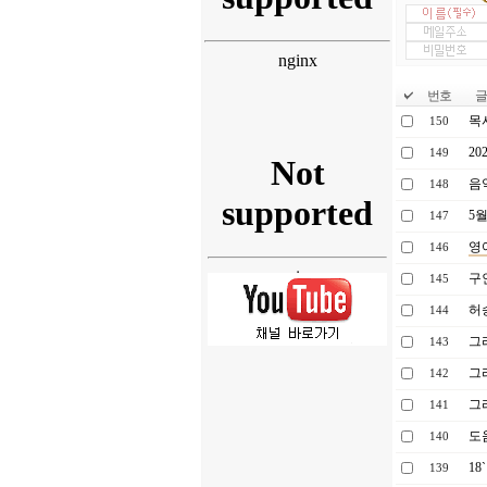
번호
글 
목
150
20
149
음
148
5
147
영
146
구
145
허
144
그
143
그
142
그
141
도
140
18
139