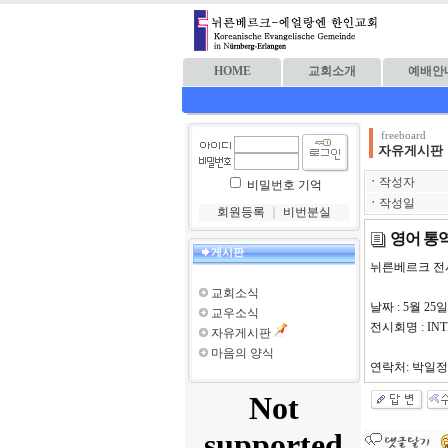
HOME
교회소개
예배안
freeboard
자유게시판
ㆍ
작성자
비밀번호 기억
ㆍ
작성일
회원등록
｜
비번분실
영어 통
게시판
뉘른베르크 전
교회소식
날짜 : 5월 25
교우소식
전시회명 : IN
자유게시판
마음의 양식
연락처: 박일정 0