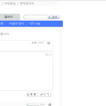
｜
비번분실
｜
현재접속자
갤러리
시판
마음의 양식
QT 나눔
합니다.
ㆍ조회: 1157
0
3500