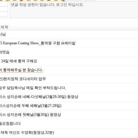
제 목
사님
25 European Coating Show_통역원 구함 sk케미칼
악연습
월 24일 메세 통역 구해요
어 통역해주실 분 찾습니다.
인)현지정착 코디네이터 업무
승우 담임목사님 메일 확인 부탁드립니다.
리스 성지순례 네째-다섯째날(3월29-30일) 동영상
리스성지순례 두째 세째날(3월27-28일)
리스 성지순례 첫째날(3월26일) 동영상
움요청합니다
` 재독 여신도 수양회(동영상,32분)