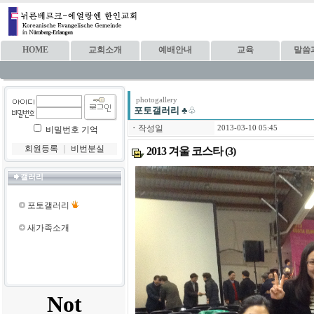
HOME
교회소개
예배안내
교육
말씀
photogallery
포토갤러리
♣♧
ㆍ
작성일
2013-03-10 05:45
비밀번호 기억
회원등록
｜
비번분실
2013 겨울 코스타 (3)
갤러리
포토갤러리
새가족소개