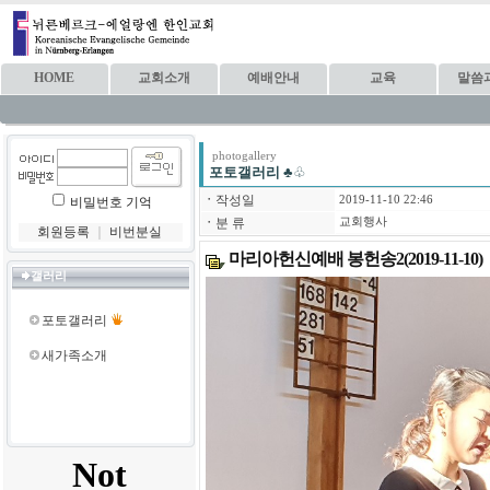
HOME
교회소개
예배안내
교육
말씀
photogallery
포토갤러리
♣♧
ㆍ
작성일
2019-11-10 22:46
비밀번호 기억
ㆍ
분 류
교회행사
회원등록
｜
비번분실
마리아헌신예배 봉헌송2(2019-11-10)
갤러리
포토갤러리
새가족소개