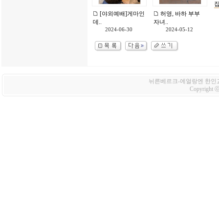
집
[야외예배]게마인
허영, 바하 부부
데..
자녀..
2024-06-30
2024-05-12
뉘른베르크-에얼랑엔 한인교회 Korean
Copyright ⓒ 