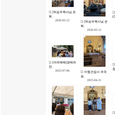
[허승우목사님 은
퇴..
(2
2026-05-12
[허승우목사님 은
퇴..
2026-05-12
[야외예배]경배와
찬..
집
2025-07-06
이형건집사 귀국
송..
2025-04-21