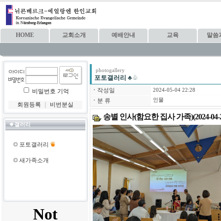
HOME
교회소개
예배안내
교육
말씀
photogallery
포토갤러리
♣♧
ㆍ
작성일
2024-05-04 22:28
비밀번호 기억
ㆍ
분 류
인물
회원등록
｜
비번분실
송별 인사(함요한 집사 가족)(2024-04-2
갤러리
포토갤러리
새가족소개