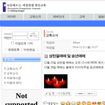
HOME
교회소개
예배안내
교육
말씀
newsk
교회소식
ㆍ
작성자
Admin
비밀번호 기억
ㆍ
작성일
2014-12-22 (월) 15:27
회원등록
｜
비번분실
성탄절예배 및 송년예배
게시판
12월 25일 성탄절 예배는 오전 11시에 MNK 
12월 28일 예배는 올해의 마지막주일 송년예배로
교회소식
교우소식
자유게시판
마음의 양식