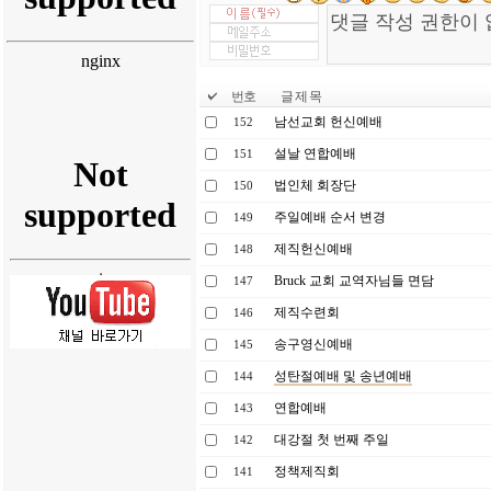
번호
글 제 목
남선교회 헌신예배
152
설날 연합예배
151
법인체 회장단
150
주일예배 순서 변경
149
제직헌신예배
148
Bruck 교회 교역자님들 면담
147
제직수련회
146
송구영신예배
145
성탄절예배 및 송년예배
144
연합예배
143
대강절 첫 번째 주일
142
정책제직회
141